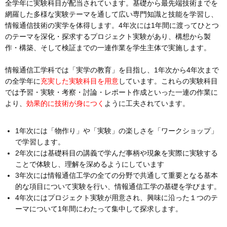
全学年に実験科目が配当されています。基礎から最先端技術までを
網羅した多様な実験テーマを通して広い専門知識と技能を学習し、
情報通信技術の実学を体得します。4年次には1年間に渡ってひとつ
のテーマを深化・探求するプロジェクト実験があり、構想から製
作・構築、そして検証までの一連作業を学生主体で実施します。
情報通信工学科では「実学の教育」を目指し、1年次から4年次まで
の全学年に
充実した実験科目を用意
しています。これらの実験科目
では予習・実験・考察・討論・レポート作成といった一連の作業に
より、
効果的に技術が身につく
ように工夫されています。
1年次には「物作り」や「実験」の楽しさを「ワークショップ」
で学習します。
2年次には基礎科目の講義で学んだ事柄や現象を実際に実験する
ことで体験し、理解を深めるようにしています
3年次には情報通信工学の全ての分野で共通して重要となる基本
的な項目について実験を行い、情報通信工学の基礎を学びます。
4年次にはプロジェクト実験が用意され、興味に沿った１つのテ
ーマについて1年間にわたって集中して探求します。